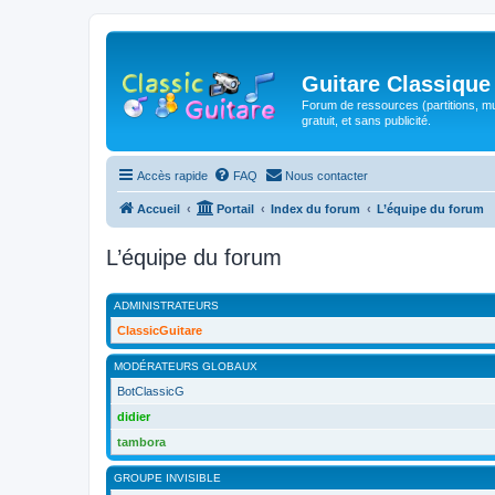
Guitare Classique
Forum de ressources (partitions, mu
gratuit, et sans publicité.
Accès rapide
FAQ
Nous contacter
Accueil
Portail
Index du forum
L’équipe du forum
L’équipe du forum
ADMINISTRATEURS
ClassicGuitare
MODÉRATEURS GLOBAUX
BotClassicG
didier
tambora
GROUPE INVISIBLE