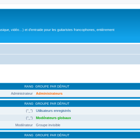
sique, vidéo…) et d'entraide pour les guitaristes francophones, entièrement
RANG
GROUPE PAR DÉFAUT
Administrateur
Administrateurs
RANG
GROUPE PAR DÉFAUT
(°_°)
Utilisateurs enregistrés
(°_°)
Modérateurs globaux
Modérateur
Groupe invisible
RANG
GROUPE PAR DÉFAUT