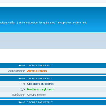
sique, vidéo…) et d'entraide pour les guitaristes francophones, entièrement
RANG
GROUPE PAR DÉFAUT
Administrateur
Administrateurs
RANG
GROUPE PAR DÉFAUT
(°_°)
Utilisateurs enregistrés
(°_°)
Modérateurs globaux
Modérateur
Groupe invisible
RANG
GROUPE PAR DÉFAUT