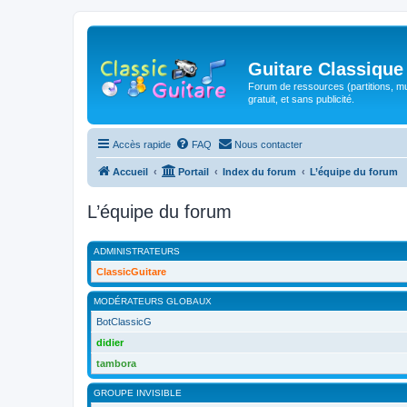
Guitare Classique
Forum de ressources (partitions, mu
gratuit, et sans publicité.
Accès rapide
FAQ
Nous contacter
Accueil
Portail
Index du forum
L’équipe du forum
L’équipe du forum
ADMINISTRATEURS
ClassicGuitare
MODÉRATEURS GLOBAUX
BotClassicG
didier
tambora
GROUPE INVISIBLE