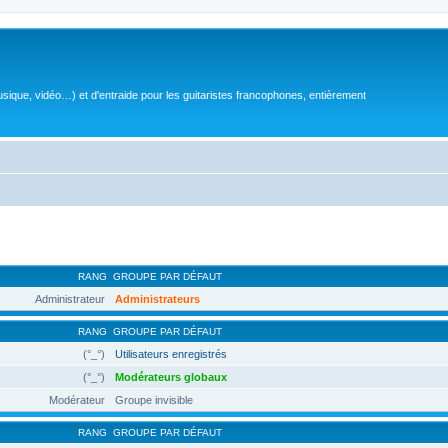
sique, vidéo…) et d'entraide pour les guitaristes francophones, entièrement
RANG
GROUPE PAR DÉFAUT
Administrateur
Administrateurs
RANG
GROUPE PAR DÉFAUT
(°_°)
Utilisateurs enregistrés
(°_°)
Modérateurs globaux
Modérateur
Groupe invisible
RANG
GROUPE PAR DÉFAUT