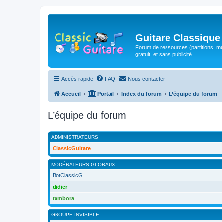
Guitare Classique
Forum de ressources (partitions, mu
gratuit, et sans publicité.
Accès rapide
FAQ
Nous contacter
Accueil
Portail
Index du forum
L’équipe du forum
L’équipe du forum
ADMINISTRATEURS
ClassicGuitare
MODÉRATEURS GLOBAUX
BotClassicG
didier
tambora
GROUPE INVISIBLE