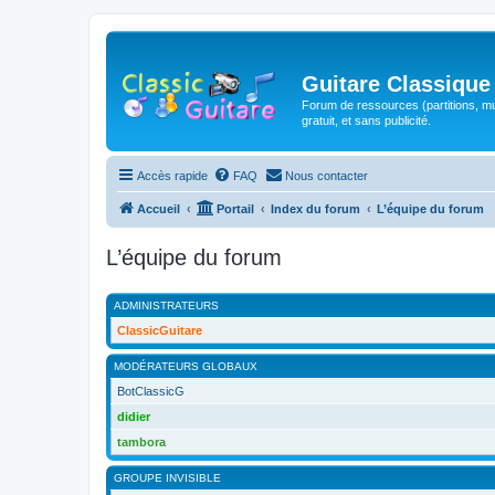
Guitare Classique
Forum de ressources (partitions, mu
gratuit, et sans publicité.
Accès rapide
FAQ
Nous contacter
Accueil
Portail
Index du forum
L’équipe du forum
L’équipe du forum
ADMINISTRATEURS
ClassicGuitare
MODÉRATEURS GLOBAUX
BotClassicG
didier
tambora
GROUPE INVISIBLE