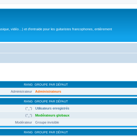
sique, vidéo…) et d'entraide pour les guitaristes francophones, entièrement
RANG
GROUPE PAR DÉFAUT
Administrateur
Administrateurs
RANG
GROUPE PAR DÉFAUT
(°_°)
Utilisateurs enregistrés
(°_°)
Modérateurs globaux
Modérateur
Groupe invisible
RANG
GROUPE PAR DÉFAUT