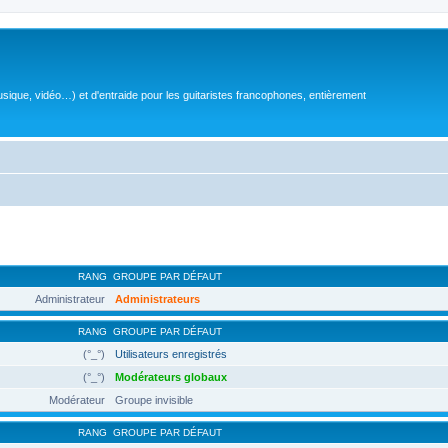
sique, vidéo…) et d'entraide pour les guitaristes francophones, entièrement
RANG
GROUPE PAR DÉFAUT
Administrateur
Administrateurs
RANG
GROUPE PAR DÉFAUT
(°_°)
Utilisateurs enregistrés
(°_°)
Modérateurs globaux
Modérateur
Groupe invisible
RANG
GROUPE PAR DÉFAUT