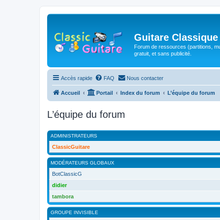
Guitare Classique
Forum de ressources (partitions, mu
gratuit, et sans publicité.
Accès rapide
FAQ
Nous contacter
Accueil
Portail
Index du forum
L’équipe du forum
L’équipe du forum
ADMINISTRATEURS
ClassicGuitare
MODÉRATEURS GLOBAUX
BotClassicG
didier
tambora
GROUPE INVISIBLE