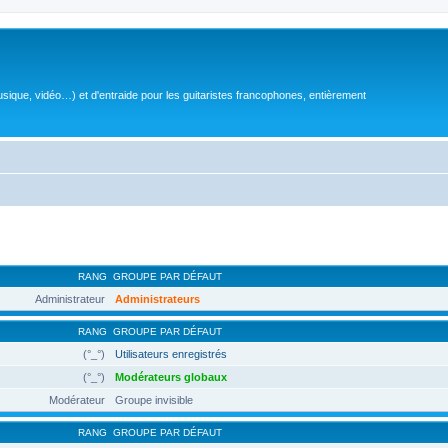
sique, vidéo…) et d'entraide pour les guitaristes francophones, entièrement
RANG
GROUPE PAR DÉFAUT
Administrateur
Administrateurs
RANG
GROUPE PAR DÉFAUT
(°_°)
Utilisateurs enregistrés
(°_°)
Modérateurs globaux
Modérateur
Groupe invisible
RANG
GROUPE PAR DÉFAUT