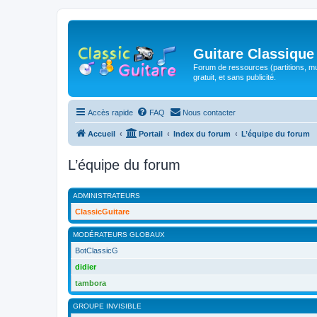
Guitare Classique
Forum de ressources (partitions, mu
gratuit, et sans publicité.
Accès rapide
FAQ
Nous contacter
Accueil
Portail
Index du forum
L’équipe du forum
L’équipe du forum
ADMINISTRATEURS
ClassicGuitare
MODÉRATEURS GLOBAUX
BotClassicG
didier
tambora
GROUPE INVISIBLE