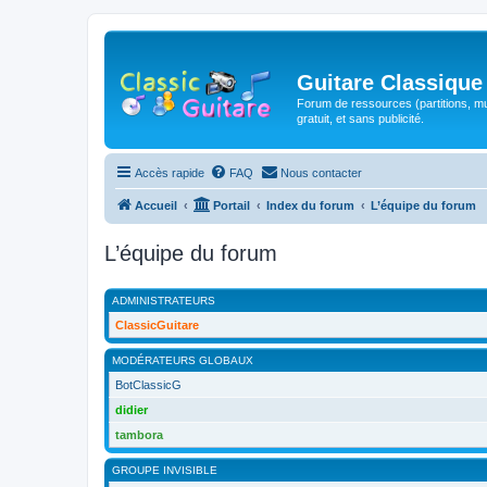
Guitare Classique
Forum de ressources (partitions, mu
gratuit, et sans publicité.
Accès rapide
FAQ
Nous contacter
Accueil
Portail
Index du forum
L’équipe du forum
L’équipe du forum
ADMINISTRATEURS
ClassicGuitare
MODÉRATEURS GLOBAUX
BotClassicG
didier
tambora
GROUPE INVISIBLE