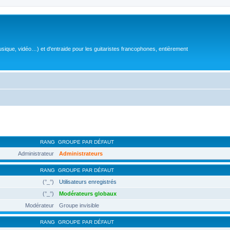
sique, vidéo…) et d'entraide pour les guitaristes francophones, entièrement
RANG
GROUPE PAR DÉFAUT
Administrateur
Administrateurs
RANG
GROUPE PAR DÉFAUT
(°_°)
Utilisateurs enregistrés
(°_°)
Modérateurs globaux
Modérateur
Groupe invisible
RANG
GROUPE PAR DÉFAUT