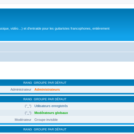
sique, vidéo…) et d'entraide pour les guitaristes francophones, entièrement
RANG
GROUPE PAR DÉFAUT
Administrateur
Administrateurs
RANG
GROUPE PAR DÉFAUT
(°_°)
Utilisateurs enregistrés
(°_°)
Modérateurs globaux
Modérateur
Groupe invisible
RANG
GROUPE PAR DÉFAUT