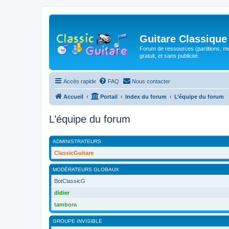
Guitare Classique
Forum de ressources (partitions, mu
gratuit, et sans publicité.
Accès rapide
FAQ
Nous contacter
Accueil
Portail
Index du forum
L’équipe du forum
L’équipe du forum
ADMINISTRATEURS
ClassicGuitare
MODÉRATEURS GLOBAUX
BotClassicG
didier
tambora
GROUPE INVISIBLE