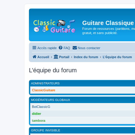
Guitare Classique
Forum de ressources (partitions, mu
gratuit, et sans publicité.
Accès rapide
FAQ
Nous contacter
Accueil
Portail
Index du forum
L’équipe du forum
L’équipe du forum
ADMINISTRATEURS
ClassicGuitare
MODÉRATEURS GLOBAUX
BotClassicG
didier
tambora
GROUPE INVISIBLE