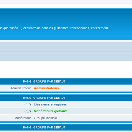
sique, vidéo…) et d'entraide pour les guitaristes francophones, entièrement
RANG
GROUPE PAR DÉFAUT
Administrateur
Administrateurs
RANG
GROUPE PAR DÉFAUT
(°_°)
Utilisateurs enregistrés
(°_°)
Modérateurs globaux
Modérateur
Groupe invisible
RANG
GROUPE PAR DÉFAUT