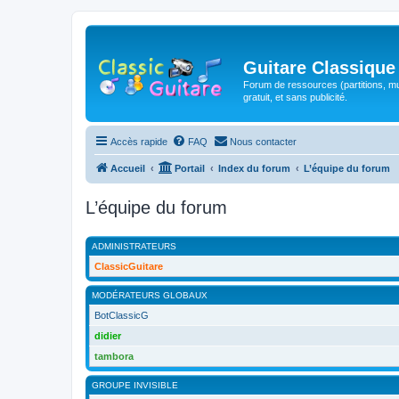
Guitare Classique
Forum de ressources (partitions, mu
gratuit, et sans publicité.
Accès rapide
FAQ
Nous contacter
Accueil
Portail
Index du forum
L’équipe du forum
L’équipe du forum
ADMINISTRATEURS
ClassicGuitare
MODÉRATEURS GLOBAUX
BotClassicG
didier
tambora
GROUPE INVISIBLE