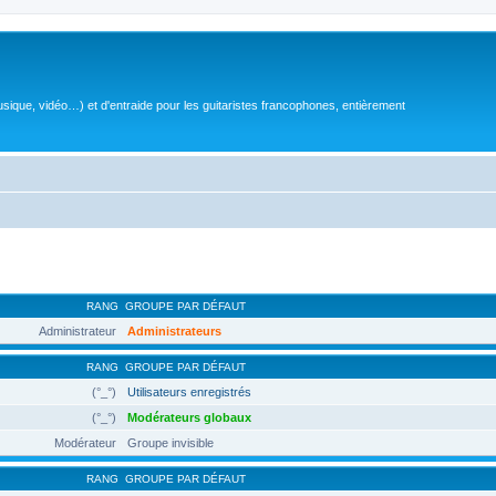
sique, vidéo…) et d'entraide pour les guitaristes francophones, entièrement
RANG
GROUPE PAR DÉFAUT
Administrateur
Administrateurs
RANG
GROUPE PAR DÉFAUT
(°_°)
Utilisateurs enregistrés
(°_°)
Modérateurs globaux
Modérateur
Groupe invisible
RANG
GROUPE PAR DÉFAUT