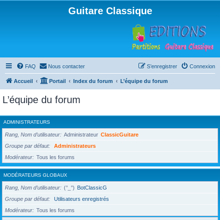
Guitare Classique
FAQ
Nous contacter
S’enregistrer
Connexion
Accueil
Portail
Index du forum
L’équipe du forum
L’équipe du forum
ADMINISTRATEURS
Rang, Nom d’utilisateur
Administrateur
ClassicGuitare
Groupe par défaut
Administrateurs
Modérateur
Tous les forums
MODÉRATEURS GLOBAUX
Rang, Nom d’utilisateur
(°_°)
BotClassicG
Groupe par défaut
Utilisateurs enregistrés
Modérateur
Tous les forums