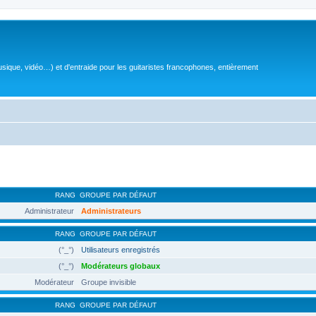
sique, vidéo…) et d'entraide pour les guitaristes francophones, entièrement
RANG
GROUPE PAR DÉFAUT
Administrateur
Administrateurs
RANG
GROUPE PAR DÉFAUT
(°_°)
Utilisateurs enregistrés
(°_°)
Modérateurs globaux
Modérateur
Groupe invisible
RANG
GROUPE PAR DÉFAUT