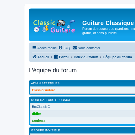
Guitare Classique
Forum de ressources (partitions, mu
gratuit, et sans publicité.
Accès rapide
FAQ
Nous contacter
Accueil
Portail
Index du forum
L’équipe du forum
L’équipe du forum
ADMINISTRATEURS
ClassicGuitare
MODÉRATEURS GLOBAUX
BotClassicG
didier
tambora
GROUPE INVISIBLE