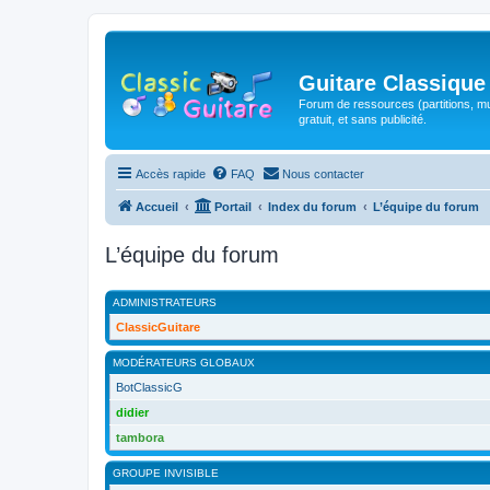
Guitare Classique
Forum de ressources (partitions, mu
gratuit, et sans publicité.
Accès rapide
FAQ
Nous contacter
Accueil
Portail
Index du forum
L’équipe du forum
L’équipe du forum
ADMINISTRATEURS
ClassicGuitare
MODÉRATEURS GLOBAUX
BotClassicG
didier
tambora
GROUPE INVISIBLE