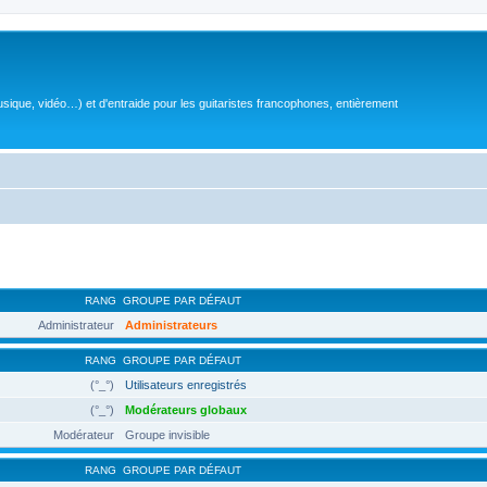
sique, vidéo…) et d'entraide pour les guitaristes francophones, entièrement
RANG
GROUPE PAR DÉFAUT
Administrateur
Administrateurs
RANG
GROUPE PAR DÉFAUT
(°_°)
Utilisateurs enregistrés
(°_°)
Modérateurs globaux
Modérateur
Groupe invisible
RANG
GROUPE PAR DÉFAUT