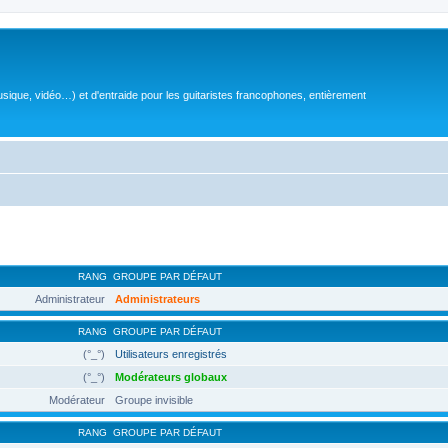
sique, vidéo…) et d'entraide pour les guitaristes francophones, entièrement
RANG
GROUPE PAR DÉFAUT
Administrateur
Administrateurs
RANG
GROUPE PAR DÉFAUT
(°_°)
Utilisateurs enregistrés
(°_°)
Modérateurs globaux
Modérateur
Groupe invisible
RANG
GROUPE PAR DÉFAUT