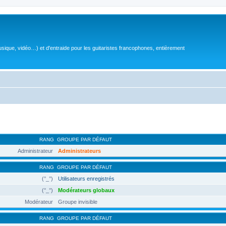
sique, vidéo…) et d'entraide pour les guitaristes francophones, entièrement
RANG
GROUPE PAR DÉFAUT
Administrateur
Administrateurs
RANG
GROUPE PAR DÉFAUT
(°_°)
Utilisateurs enregistrés
(°_°)
Modérateurs globaux
Modérateur
Groupe invisible
RANG
GROUPE PAR DÉFAUT