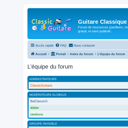
Guitare Classique
Forum de ressources (partitions, mu
gratuit, et sans publicité.
Accès rapide
FAQ
Nous contacter
Accueil
Portail
Index du forum
L’équipe du forum
L’équipe du forum
ADMINISTRATEURS
ClassicGuitare
MODÉRATEURS GLOBAUX
BotClassicG
didier
tambora
GROUPE INVISIBLE