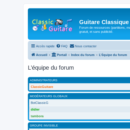
Guitare Classique
Forum de ressources (partitions, mu
gratuit, et sans publicité.
Accès rapide
FAQ
Nous contacter
Accueil
Portail
Index du forum
L’équipe du forum
L’équipe du forum
ADMINISTRATEURS
ClassicGuitare
MODÉRATEURS GLOBAUX
BotClassicG
didier
tambora
GROUPE INVISIBLE