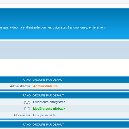
sique, vidéo…) et d'entraide pour les guitaristes francophones, entièrement
RANG
GROUPE PAR DÉFAUT
Administrateur
Administrateurs
RANG
GROUPE PAR DÉFAUT
(°_°)
Utilisateurs enregistrés
(°_°)
Modérateurs globaux
Modérateur
Groupe invisible
RANG
GROUPE PAR DÉFAUT