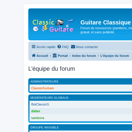
Guitare Classique
Forum de ressources (partitions, mu
gratuit, et sans publicité.
Accès rapide
FAQ
Nous contacter
Accueil
Portail
Index du forum
L’équipe du forum
L’équipe du forum
ADMINISTRATEURS
ClassicGuitare
MODÉRATEURS GLOBAUX
BotClassicG
didier
tambora
GROUPE INVISIBLE