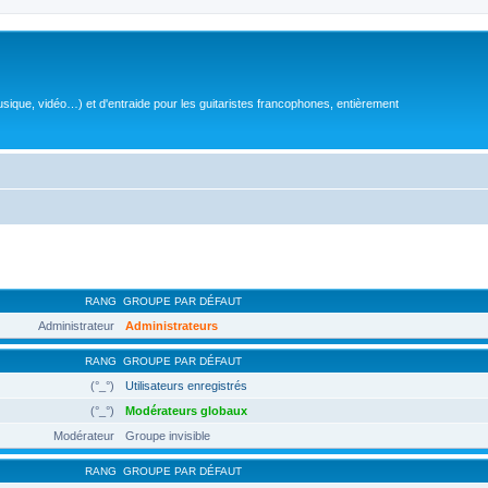
sique, vidéo…) et d'entraide pour les guitaristes francophones, entièrement
RANG
GROUPE PAR DÉFAUT
Administrateur
Administrateurs
RANG
GROUPE PAR DÉFAUT
(°_°)
Utilisateurs enregistrés
(°_°)
Modérateurs globaux
Modérateur
Groupe invisible
RANG
GROUPE PAR DÉFAUT