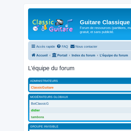
Guitare Classique
Forum de ressources (partitions, mu
gratuit, et sans publicité.
Accès rapide
FAQ
Nous contacter
Accueil
Portail
Index du forum
L’équipe du forum
L’équipe du forum
ADMINISTRATEURS
ClassicGuitare
MODÉRATEURS GLOBAUX
BotClassicG
didier
tambora
GROUPE INVISIBLE