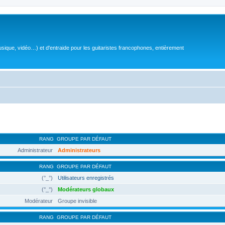
sique, vidéo…) et d'entraide pour les guitaristes francophones, entièrement
RANG
GROUPE PAR DÉFAUT
Administrateur
Administrateurs
RANG
GROUPE PAR DÉFAUT
(°_°)
Utilisateurs enregistrés
(°_°)
Modérateurs globaux
Modérateur
Groupe invisible
RANG
GROUPE PAR DÉFAUT