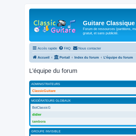
Guitare Classique
Forum de ressources (partitions, mu
gratuit, et sans publicité.
Accès rapide
FAQ
Nous contacter
Accueil
Portail
Index du forum
L’équipe du forum
L’équipe du forum
ADMINISTRATEURS
ClassicGuitare
MODÉRATEURS GLOBAUX
BotClassicG
didier
tambora
GROUPE INVISIBLE