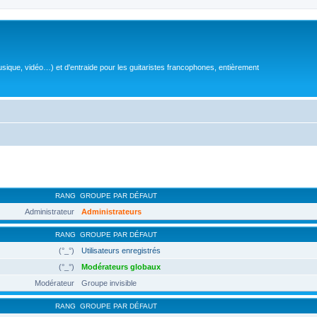
sique, vidéo…) et d'entraide pour les guitaristes francophones, entièrement
RANG
GROUPE PAR DÉFAUT
Administrateur
Administrateurs
RANG
GROUPE PAR DÉFAUT
(°_°)
Utilisateurs enregistrés
(°_°)
Modérateurs globaux
Modérateur
Groupe invisible
RANG
GROUPE PAR DÉFAUT