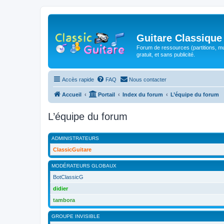
Guitare Classique
Forum de ressources (partitions, mu
gratuit, et sans publicité.
Accès rapide
FAQ
Nous contacter
Accueil
Portail
Index du forum
L’équipe du forum
L’équipe du forum
ADMINISTRATEURS
ClassicGuitare
MODÉRATEURS GLOBAUX
BotClassicG
didier
tambora
GROUPE INVISIBLE