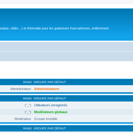
sique, vidéo…) et d'entraide pour les guitaristes francophones, entièrement
RANG
GROUPE PAR DÉFAUT
Administrateur
Administrateurs
RANG
GROUPE PAR DÉFAUT
(°_°)
Utilisateurs enregistrés
(°_°)
Modérateurs globaux
Modérateur
Groupe invisible
RANG
GROUPE PAR DÉFAUT