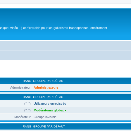
sique, vidéo…) et d'entraide pour les guitaristes francophones, entièrement
RANG
GROUPE PAR DÉFAUT
Administrateur
Administrateurs
RANG
GROUPE PAR DÉFAUT
(°_°)
Utilisateurs enregistrés
(°_°)
Modérateurs globaux
Modérateur
Groupe invisible
RANG
GROUPE PAR DÉFAUT