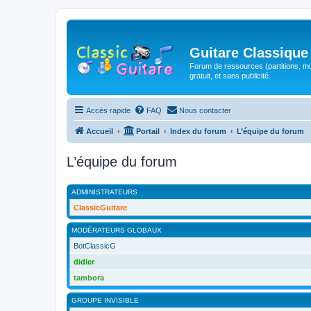
Guitare Classique
Forum de ressources (partitions, mu
gratuit, et sans publicité.
Accès rapide
FAQ
Nous contacter
Accueil
Portail
Index du forum
L’équipe du forum
L’équipe du forum
ADMINISTRATEURS
ClassicGuitare
MODÉRATEURS GLOBAUX
BotClassicG
didier
tambora
GROUPE INVISIBLE