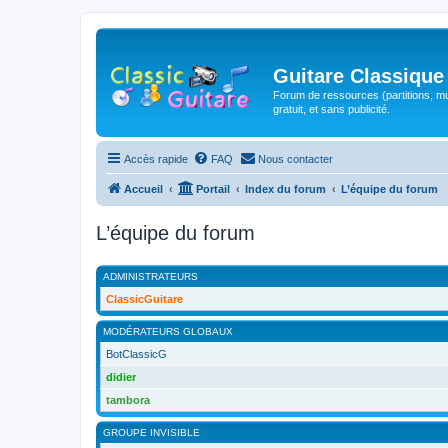
Guitare Classique
Forum de ressources (partitions, mu
gratuit, et sans publicité.
Accès rapide
FAQ
Nous contacter
Accueil
Portail
Index du forum
L’équipe du forum
L’équipe du forum
ADMINISTRATEURS
ClassicGuitare
MODÉRATEURS GLOBAUX
BotClassicG
didier
tambora
GROUPE INVISIBLE