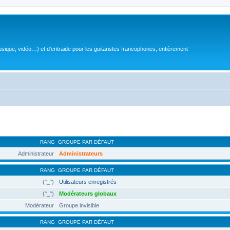
sique, vidéo…) et d'entraide pour les guitaristes francophones, entièrement
RANG
GROUPE PAR DÉFAUT
Administrateur
Administrateurs
RANG
GROUPE PAR DÉFAUT
(°_°)
Utilisateurs enregistrés
(°_°)
Modérateurs globaux
Modérateur
Groupe invisible
RANG
GROUPE PAR DÉFAUT