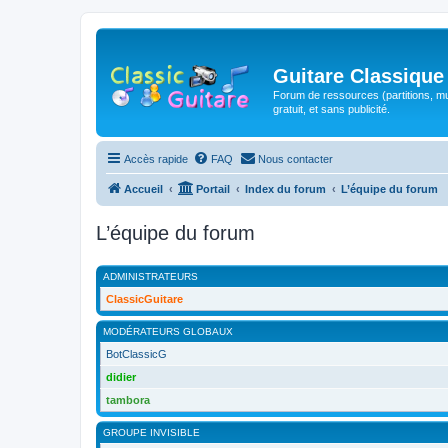
Guitare Classique
Forum de ressources (partitions, mu
gratuit, et sans publicité.
Accès rapide
FAQ
Nous contacter
Accueil
Portail
Index du forum
L’équipe du forum
L’équipe du forum
ADMINISTRATEURS
ClassicGuitare
MODÉRATEURS GLOBAUX
BotClassicG
didier
tambora
GROUPE INVISIBLE