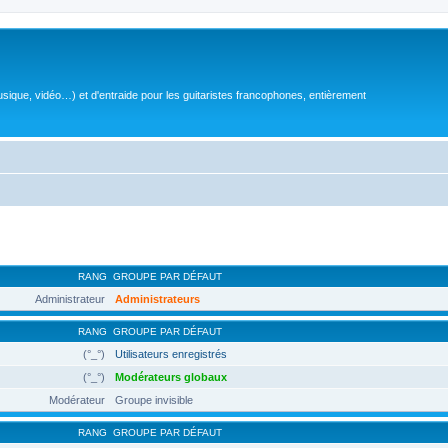
sique, vidéo…) et d'entraide pour les guitaristes francophones, entièrement
RANG
GROUPE PAR DÉFAUT
Administrateur
Administrateurs
RANG
GROUPE PAR DÉFAUT
(°_°)
Utilisateurs enregistrés
(°_°)
Modérateurs globaux
Modérateur
Groupe invisible
RANG
GROUPE PAR DÉFAUT