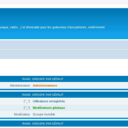
sique, vidéo…) et d'entraide pour les guitaristes francophones, entièrement
RANG
GROUPE PAR DÉFAUT
Administrateur
Administrateurs
RANG
GROUPE PAR DÉFAUT
(°_°)
Utilisateurs enregistrés
(°_°)
Modérateurs globaux
Modérateur
Groupe invisible
RANG
GROUPE PAR DÉFAUT