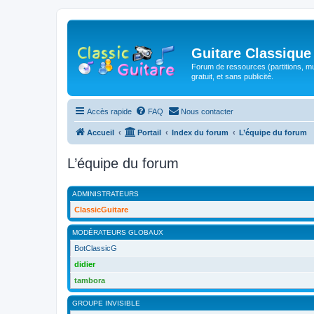
Guitare Classique
Forum de ressources (partitions, mu
gratuit, et sans publicité.
Accès rapide
FAQ
Nous contacter
Accueil
Portail
Index du forum
L’équipe du forum
L’équipe du forum
ADMINISTRATEURS
ClassicGuitare
MODÉRATEURS GLOBAUX
BotClassicG
didier
tambora
GROUPE INVISIBLE