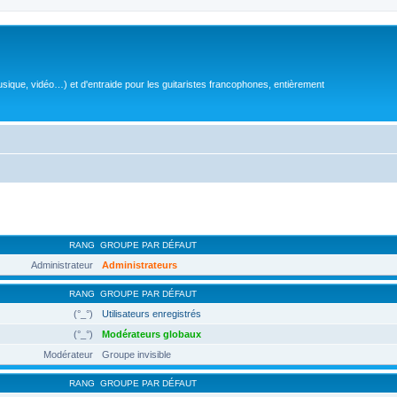
sique, vidéo…) et d'entraide pour les guitaristes francophones, entièrement
RANG
GROUPE PAR DÉFAUT
Administrateur
Administrateurs
RANG
GROUPE PAR DÉFAUT
(°_°)
Utilisateurs enregistrés
(°_°)
Modérateurs globaux
Modérateur
Groupe invisible
RANG
GROUPE PAR DÉFAUT