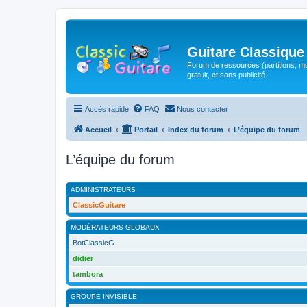
Guitare Classique
Forum de ressources (partitions, mu
gratuit, et sans publicité.
Accès rapide
FAQ
Nous contacter
Accueil
Portail
Index du forum
L’équipe du forum
L’équipe du forum
ADMINISTRATEURS
ClassicGuitare
MODÉRATEURS GLOBAUX
BotClassicG
didier
tambora
GROUPE INVISIBLE