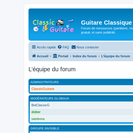
Guitare Classique
Forum de ressources (partitions, mu
gratuit, et sans publicité.
Accès rapide
FAQ
Nous contacter
Accueil
Portail
Index du forum
L’équipe du forum
L’équipe du forum
ADMINISTRATEURS
ClassicGuitare
MODÉRATEURS GLOBAUX
BotClassicG
didier
tambora
GROUPE INVISIBLE