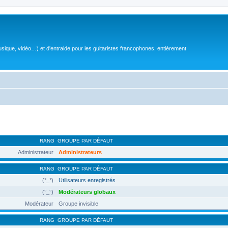
sique, vidéo…) et d'entraide pour les guitaristes francophones, entièrement
RANG
GROUPE PAR DÉFAUT
Administrateur
Administrateurs
RANG
GROUPE PAR DÉFAUT
(°_°)
Utilisateurs enregistrés
(°_°)
Modérateurs globaux
Modérateur
Groupe invisible
RANG
GROUPE PAR DÉFAUT