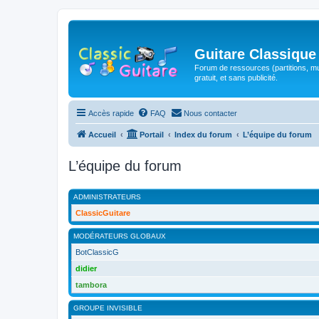
Guitare Classique
Forum de ressources (partitions, mu
gratuit, et sans publicité.
Accès rapide
FAQ
Nous contacter
Accueil
Portail
Index du forum
L’équipe du forum
L’équipe du forum
ADMINISTRATEURS
ClassicGuitare
MODÉRATEURS GLOBAUX
BotClassicG
didier
tambora
GROUPE INVISIBLE