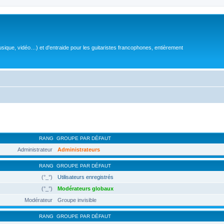
sique, vidéo…) et d'entraide pour les guitaristes francophones, entièrement
RANG
GROUPE PAR DÉFAUT
Administrateur
Administrateurs
RANG
GROUPE PAR DÉFAUT
(°_°)
Utilisateurs enregistrés
(°_°)
Modérateurs globaux
Modérateur
Groupe invisible
RANG
GROUPE PAR DÉFAUT