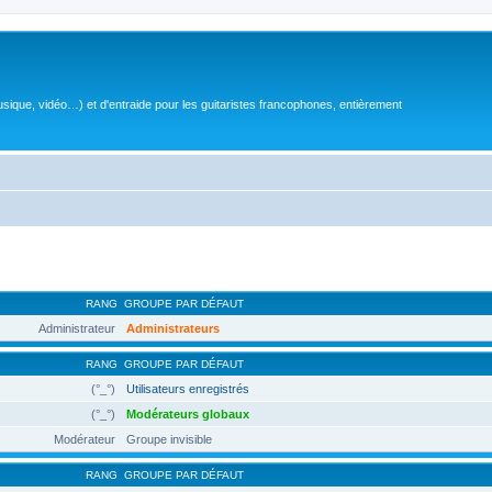
sique, vidéo…) et d'entraide pour les guitaristes francophones, entièrement
RANG
GROUPE PAR DÉFAUT
Administrateur
Administrateurs
RANG
GROUPE PAR DÉFAUT
(°_°)
Utilisateurs enregistrés
(°_°)
Modérateurs globaux
Modérateur
Groupe invisible
RANG
GROUPE PAR DÉFAUT