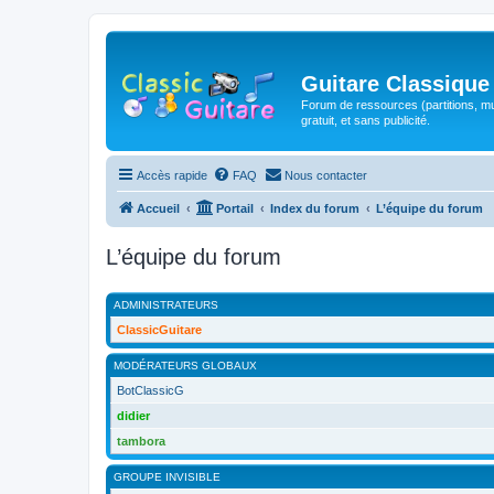
Guitare Classique
Forum de ressources (partitions, mu
gratuit, et sans publicité.
Accès rapide
FAQ
Nous contacter
Accueil
Portail
Index du forum
L’équipe du forum
L’équipe du forum
ADMINISTRATEURS
ClassicGuitare
MODÉRATEURS GLOBAUX
BotClassicG
didier
tambora
GROUPE INVISIBLE