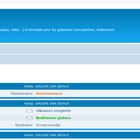
sique, vidéo…) et d'entraide pour les guitaristes francophones, entièrement
RANG
GROUPE PAR DÉFAUT
Administrateur
Administrateurs
RANG
GROUPE PAR DÉFAUT
(°_°)
Utilisateurs enregistrés
(°_°)
Modérateurs globaux
Modérateur
Groupe invisible
RANG
GROUPE PAR DÉFAUT