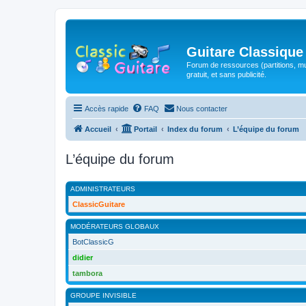
Guitare Classique
Forum de ressources (partitions, mu
gratuit, et sans publicité.
Accès rapide
FAQ
Nous contacter
Accueil
Portail
Index du forum
L’équipe du forum
L’équipe du forum
ADMINISTRATEURS
ClassicGuitare
MODÉRATEURS GLOBAUX
BotClassicG
didier
tambora
GROUPE INVISIBLE