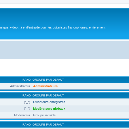
sique, vidéo…) et d'entraide pour les guitaristes francophones, entièrement
RANG
GROUPE PAR DÉFAUT
Administrateur
Administrateurs
RANG
GROUPE PAR DÉFAUT
(°_°)
Utilisateurs enregistrés
(°_°)
Modérateurs globaux
Modérateur
Groupe invisible
RANG
GROUPE PAR DÉFAUT