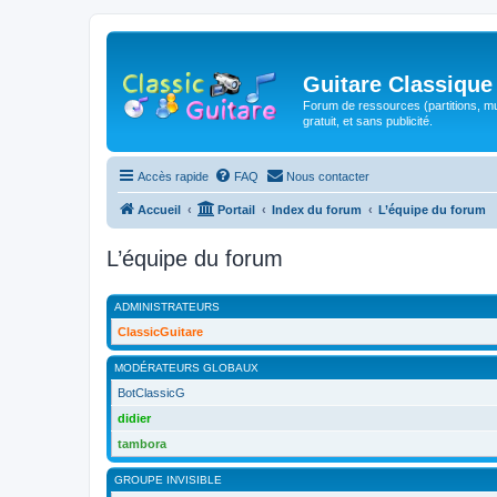
Guitare Classique
Forum de ressources (partitions, mu
gratuit, et sans publicité.
Accès rapide
FAQ
Nous contacter
Accueil
Portail
Index du forum
L’équipe du forum
L’équipe du forum
ADMINISTRATEURS
ClassicGuitare
MODÉRATEURS GLOBAUX
BotClassicG
didier
tambora
GROUPE INVISIBLE