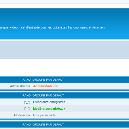
sique, vidéo…) et d'entraide pour les guitaristes francophones, entièrement
RANG
GROUPE PAR DÉFAUT
Administrateur
Administrateurs
RANG
GROUPE PAR DÉFAUT
(°_°)
Utilisateurs enregistrés
(°_°)
Modérateurs globaux
Modérateur
Groupe invisible
RANG
GROUPE PAR DÉFAUT