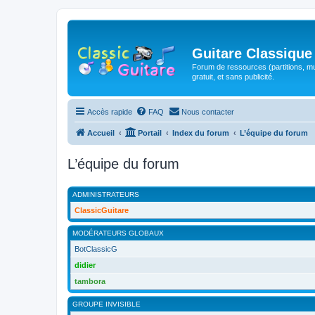
Guitare Classique
Forum de ressources (partitions, mu
gratuit, et sans publicité.
Accès rapide
FAQ
Nous contacter
Accueil
Portail
Index du forum
L’équipe du forum
L’équipe du forum
ADMINISTRATEURS
ClassicGuitare
MODÉRATEURS GLOBAUX
BotClassicG
didier
tambora
GROUPE INVISIBLE