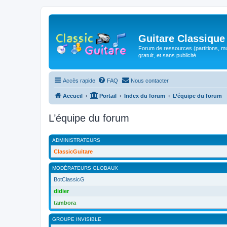
Guitare Classique
Forum de ressources (partitions, mu
gratuit, et sans publicité.
Accès rapide
FAQ
Nous contacter
Accueil
Portail
Index du forum
L’équipe du forum
L’équipe du forum
ADMINISTRATEURS
ClassicGuitare
MODÉRATEURS GLOBAUX
BotClassicG
didier
tambora
GROUPE INVISIBLE