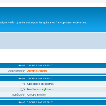
sique, vidéo…) et d'entraide pour les guitaristes francophones, entièrement
RANG
GROUPE PAR DÉFAUT
Administrateur
Administrateurs
RANG
GROUPE PAR DÉFAUT
(°_°)
Utilisateurs enregistrés
(°_°)
Modérateurs globaux
Modérateur
Groupe invisible
RANG
GROUPE PAR DÉFAUT