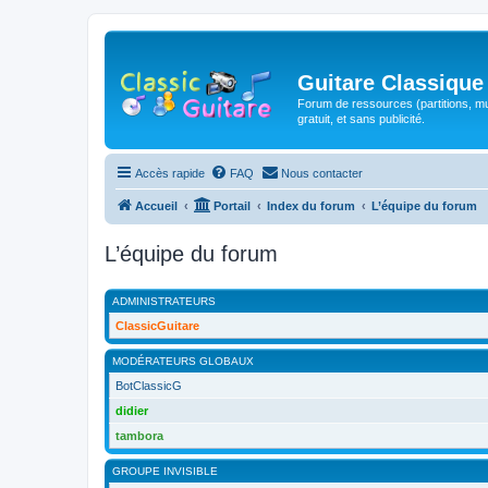
Guitare Classique
Forum de ressources (partitions, mu
gratuit, et sans publicité.
Accès rapide
FAQ
Nous contacter
Accueil
Portail
Index du forum
L’équipe du forum
L’équipe du forum
ADMINISTRATEURS
ClassicGuitare
MODÉRATEURS GLOBAUX
BotClassicG
didier
tambora
GROUPE INVISIBLE