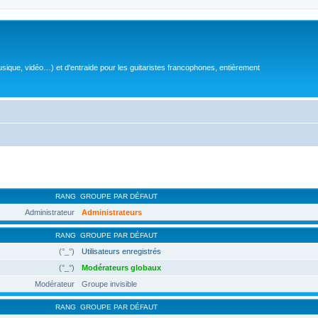
sique, vidéo…) et d'entraide pour les guitaristes francophones, entièrement
RANG
GROUPE PAR DÉFAUT
Administrateur
Administrateurs
RANG
GROUPE PAR DÉFAUT
(°_°)
Utilisateurs enregistrés
(°_°)
Modérateurs globaux
Modérateur
Groupe invisible
RANG
GROUPE PAR DÉFAUT