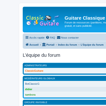
Guitare Classique
Forum de ressources (partitions, mu
gratuit, et sans publicité.
Accès rapide
FAQ
Nous contacter
Accueil
Portail
Index du forum
L’équipe du forum
L’équipe du forum
ADMINISTRATEURS
ClassicGuitare
MODÉRATEURS GLOBAUX
BotClassicG
didier
tambora
GROUPE INVISIBLE