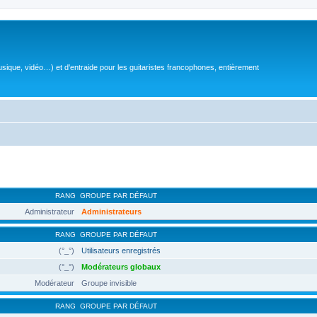
sique, vidéo…) et d'entraide pour les guitaristes francophones, entièrement
RANG
GROUPE PAR DÉFAUT
Administrateur
Administrateurs
RANG
GROUPE PAR DÉFAUT
(°_°)
Utilisateurs enregistrés
(°_°)
Modérateurs globaux
Modérateur
Groupe invisible
RANG
GROUPE PAR DÉFAUT