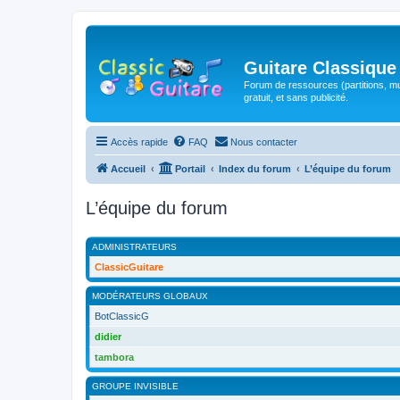
Guitare Classique
Forum de ressources (partitions, mu
gratuit, et sans publicité.
Accès rapide
FAQ
Nous contacter
Accueil
Portail
Index du forum
L’équipe du forum
L’équipe du forum
ADMINISTRATEURS
ClassicGuitare
MODÉRATEURS GLOBAUX
BotClassicG
didier
tambora
GROUPE INVISIBLE