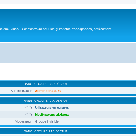
sique, vidéo…) et d'entraide pour les guitaristes francophones, entièrement
RANG
GROUPE PAR DÉFAUT
Administrateur
Administrateurs
RANG
GROUPE PAR DÉFAUT
(°_°)
Utilisateurs enregistrés
(°_°)
Modérateurs globaux
Modérateur
Groupe invisible
RANG
GROUPE PAR DÉFAUT