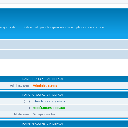
sique, vidéo…) et d'entraide pour les guitaristes francophones, entièrement
RANG
GROUPE PAR DÉFAUT
Administrateur
Administrateurs
RANG
GROUPE PAR DÉFAUT
(°_°)
Utilisateurs enregistrés
(°_°)
Modérateurs globaux
Modérateur
Groupe invisible
RANG
GROUPE PAR DÉFAUT