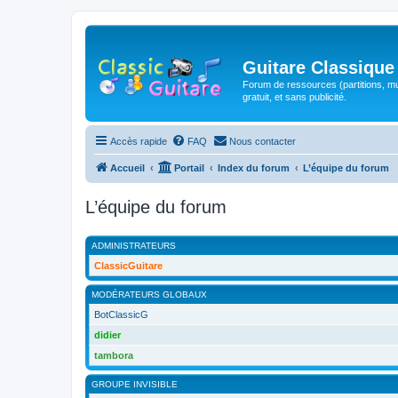
Guitare Classique
Forum de ressources (partitions, mu
gratuit, et sans publicité.
Accès rapide
FAQ
Nous contacter
Accueil
Portail
Index du forum
L’équipe du forum
L’équipe du forum
ADMINISTRATEURS
ClassicGuitare
MODÉRATEURS GLOBAUX
BotClassicG
didier
tambora
GROUPE INVISIBLE