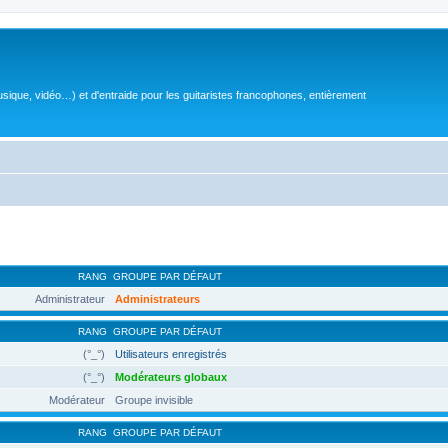
sique, vidéo…) et d'entraide pour les guitaristes francophones, entièrement
RANG
GROUPE PAR DÉFAUT
Administrateur
Administrateurs
RANG
GROUPE PAR DÉFAUT
(°_°)
Utilisateurs enregistrés
(°_°)
Modérateurs globaux
Modérateur
Groupe invisible
RANG
GROUPE PAR DÉFAUT