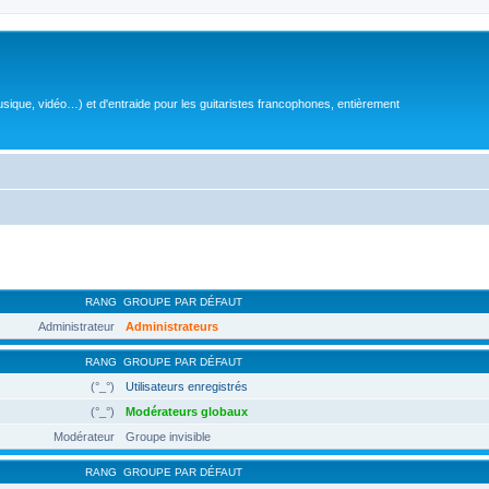
sique, vidéo…) et d'entraide pour les guitaristes francophones, entièrement
RANG
GROUPE PAR DÉFAUT
Administrateur
Administrateurs
RANG
GROUPE PAR DÉFAUT
(°_°)
Utilisateurs enregistrés
(°_°)
Modérateurs globaux
Modérateur
Groupe invisible
RANG
GROUPE PAR DÉFAUT