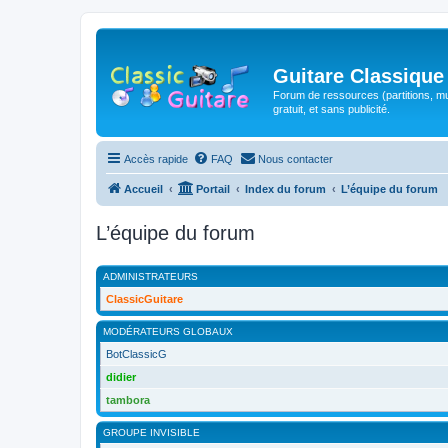
Guitare Classique
Forum de ressources (partitions, mu
gratuit, et sans publicité.
Accès rapide
FAQ
Nous contacter
Accueil
Portail
Index du forum
L’équipe du forum
L’équipe du forum
ADMINISTRATEURS
ClassicGuitare
MODÉRATEURS GLOBAUX
BotClassicG
didier
tambora
GROUPE INVISIBLE