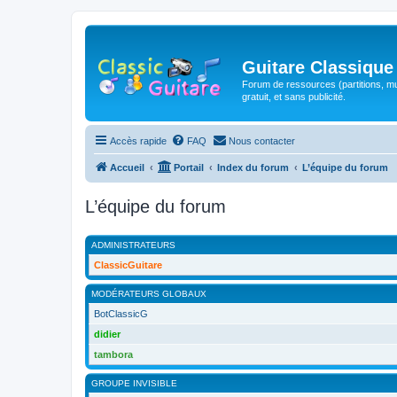
Guitare Classique
Forum de ressources (partitions, mu
gratuit, et sans publicité.
Accès rapide
FAQ
Nous contacter
Accueil
Portail
Index du forum
L’équipe du forum
L’équipe du forum
ADMINISTRATEURS
ClassicGuitare
MODÉRATEURS GLOBAUX
BotClassicG
didier
tambora
GROUPE INVISIBLE