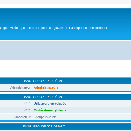
sique, vidéo…) et d'entraide pour les guitaristes francophones, entièrement
RANG
GROUPE PAR DÉFAUT
Administrateur
Administrateurs
RANG
GROUPE PAR DÉFAUT
(°_°)
Utilisateurs enregistrés
(°_°)
Modérateurs globaux
Modérateur
Groupe invisible
RANG
GROUPE PAR DÉFAUT