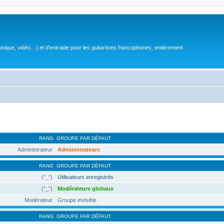
sique, vidéo…) et d'entraide pour les guitaristes francophones, entièrement
RANG
GROUPE PAR DÉFAUT
Administrateur
Administrateurs
RANG
GROUPE PAR DÉFAUT
(°_°)
Utilisateurs enregistrés
(°_°)
Modérateurs globaux
Modérateur
Groupe invisible
RANG
GROUPE PAR DÉFAUT