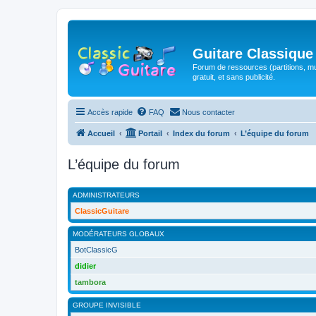
Guitare Classique
Forum de ressources (partitions, mu
gratuit, et sans publicité.
Accès rapide
FAQ
Nous contacter
Accueil
Portail
Index du forum
L’équipe du forum
L’équipe du forum
ADMINISTRATEURS
ClassicGuitare
MODÉRATEURS GLOBAUX
BotClassicG
didier
tambora
GROUPE INVISIBLE