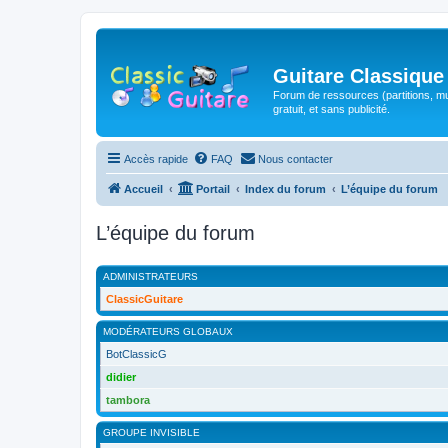
Guitare Classique
Forum de ressources (partitions, mu
gratuit, et sans publicité.
Accès rapide
FAQ
Nous contacter
Accueil
Portail
Index du forum
L’équipe du forum
L’équipe du forum
ADMINISTRATEURS
ClassicGuitare
MODÉRATEURS GLOBAUX
BotClassicG
didier
tambora
GROUPE INVISIBLE