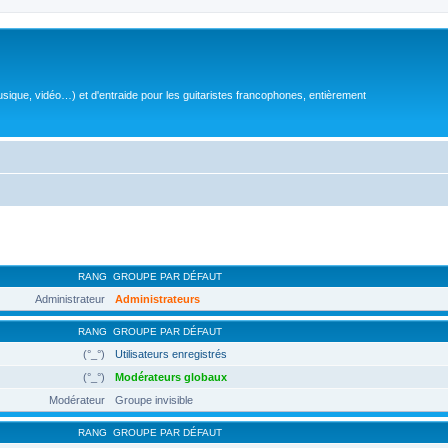
sique, vidéo…) et d'entraide pour les guitaristes francophones, entièrement
RANG
GROUPE PAR DÉFAUT
Administrateur
Administrateurs
RANG
GROUPE PAR DÉFAUT
(°_°)
Utilisateurs enregistrés
(°_°)
Modérateurs globaux
Modérateur
Groupe invisible
RANG
GROUPE PAR DÉFAUT