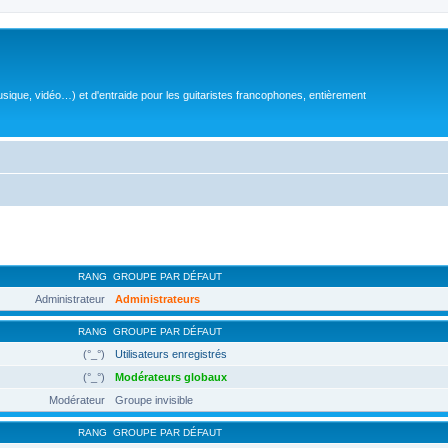
sique, vidéo…) et d'entraide pour les guitaristes francophones, entièrement
RANG
GROUPE PAR DÉFAUT
Administrateur
Administrateurs
RANG
GROUPE PAR DÉFAUT
(°_°)
Utilisateurs enregistrés
(°_°)
Modérateurs globaux
Modérateur
Groupe invisible
RANG
GROUPE PAR DÉFAUT