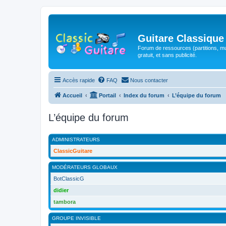
Guitare Classique
Forum de ressources (partitions, mu
gratuit, et sans publicité.
Accès rapide
FAQ
Nous contacter
Accueil
Portail
Index du forum
L’équipe du forum
L’équipe du forum
ADMINISTRATEURS
ClassicGuitare
MODÉRATEURS GLOBAUX
BotClassicG
didier
tambora
GROUPE INVISIBLE