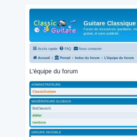
Guitare Classique
Forum de ressources (partitions, mu
gratuit, et sans publicité.
Accès rapide
FAQ
Nous contacter
Accueil
Portail
Index du forum
L’équipe du forum
L’équipe du forum
ADMINISTRATEURS
ClassicGuitare
MODÉRATEURS GLOBAUX
BotClassicG
didier
tambora
GROUPE INVISIBLE