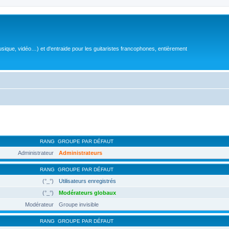
sique, vidéo…) et d'entraide pour les guitaristes francophones, entièrement
RANG
GROUPE PAR DÉFAUT
Administrateur
Administrateurs
RANG
GROUPE PAR DÉFAUT
(°_°)
Utilisateurs enregistrés
(°_°)
Modérateurs globaux
Modérateur
Groupe invisible
RANG
GROUPE PAR DÉFAUT