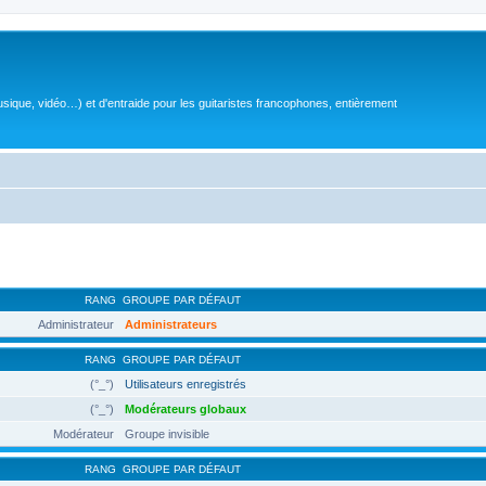
sique, vidéo…) et d'entraide pour les guitaristes francophones, entièrement
RANG
GROUPE PAR DÉFAUT
Administrateur
Administrateurs
RANG
GROUPE PAR DÉFAUT
(°_°)
Utilisateurs enregistrés
(°_°)
Modérateurs globaux
Modérateur
Groupe invisible
RANG
GROUPE PAR DÉFAUT