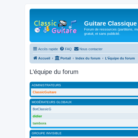
Guitare Classique
Forum de ressources (partitions, mu
gratuit, et sans publicité.
Accès rapide
FAQ
Nous contacter
Accueil
Portail
Index du forum
L’équipe du forum
L’équipe du forum
ADMINISTRATEURS
ClassicGuitare
MODÉRATEURS GLOBAUX
BotClassicG
didier
tambora
GROUPE INVISIBLE