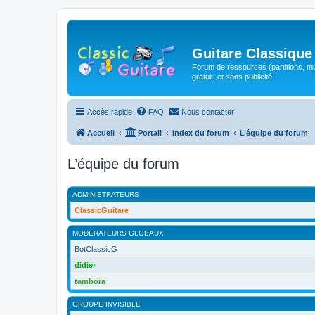
Guitare Classique
Forum de ressources (partitions, mu
gratuit, et sans publicité.
Accès rapide
FAQ
Nous contacter
Accueil
Portail
Index du forum
L’équipe du forum
L’équipe du forum
ADMINISTRATEURS
ClassicGuitare
MODÉRATEURS GLOBAUX
BotClassicG
didier
tambora
GROUPE INVISIBLE