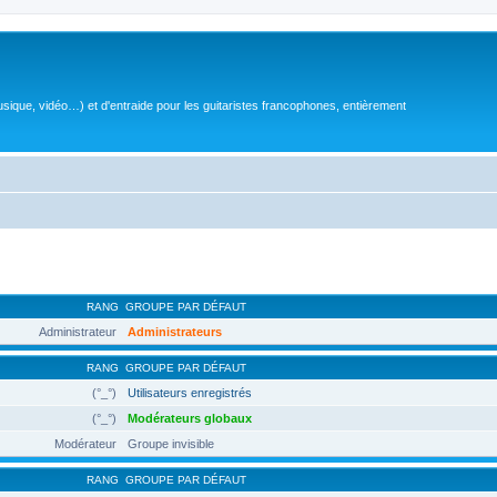
sique, vidéo…) et d'entraide pour les guitaristes francophones, entièrement
RANG
GROUPE PAR DÉFAUT
Administrateur
Administrateurs
RANG
GROUPE PAR DÉFAUT
(°_°)
Utilisateurs enregistrés
(°_°)
Modérateurs globaux
Modérateur
Groupe invisible
RANG
GROUPE PAR DÉFAUT