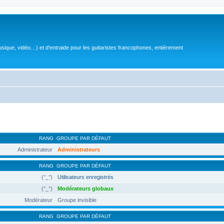
sique, vidéo…) et d'entraide pour les guitaristes francophones, entièrement
RANG
GROUPE PAR DÉFAUT
Administrateur
Administrateurs
RANG
GROUPE PAR DÉFAUT
(°_°)
Utilisateurs enregistrés
(°_°)
Modérateurs globaux
Modérateur
Groupe invisible
RANG
GROUPE PAR DÉFAUT