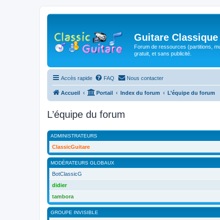
Guitare Classique
Forum de ressources (partitions, mu
gratuit, et sans publicité.
Accès rapide
FAQ
Nous contacter
Accueil
Portail
Index du forum
L’équipe du forum
L’équipe du forum
ADMINISTRATEURS
ClassicGuitare
MODÉRATEURS GLOBAUX
BotClassicG
didier
tambora
GROUPE INVISIBLE