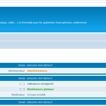
sique, vidéo…) et d'entraide pour les guitaristes francophones, entièrement
RANG
GROUPE PAR DÉFAUT
Administrateur
Administrateurs
RANG
GROUPE PAR DÉFAUT
(°_°)
Utilisateurs enregistrés
(°_°)
Modérateurs globaux
Modérateur
Groupe invisible
RANG
GROUPE PAR DÉFAUT