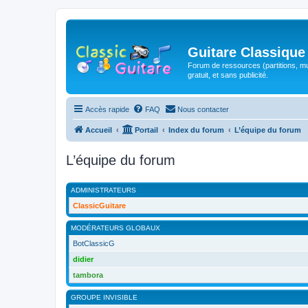
Guitare Classique
Forum de ressources (partitions, mu
gratuit, et sans publicité.
Accès rapide
FAQ
Nous contacter
Accueil
Portail
Index du forum
L’équipe du forum
L’équipe du forum
ADMINISTRATEURS
ClassicGuitare
MODÉRATEURS GLOBAUX
BotClassicG
didier
tambora
GROUPE INVISIBLE