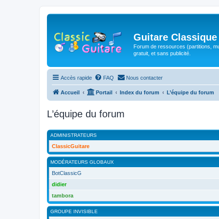
Guitare Classique
Forum de ressources (partitions, mu
gratuit, et sans publicité.
Accès rapide
FAQ
Nous contacter
Accueil
Portail
Index du forum
L’équipe du forum
L’équipe du forum
ADMINISTRATEURS
ClassicGuitare
MODÉRATEURS GLOBAUX
BotClassicG
didier
tambora
GROUPE INVISIBLE