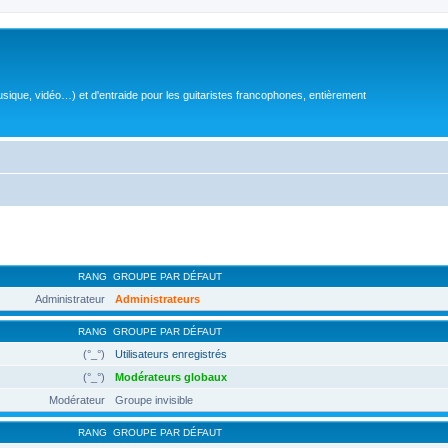
sique, vidéo…) et d'entraide pour les guitaristes francophones, entièrement
RANG
GROUPE PAR DÉFAUT
Administrateur
Administrateurs
RANG
GROUPE PAR DÉFAUT
(°_°)
Utilisateurs enregistrés
(°_°)
Modérateurs globaux
Modérateur
Groupe invisible
RANG
GROUPE PAR DÉFAUT