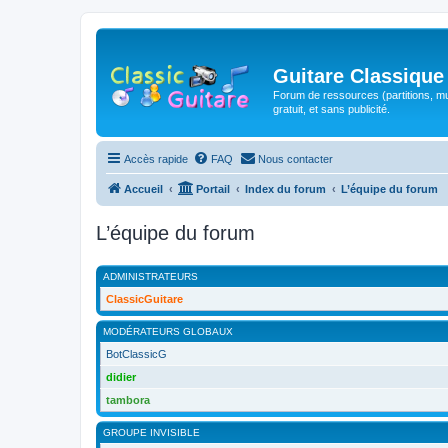
Guitare Classique
Forum de ressources (partitions, mu
gratuit, et sans publicité.
Accès rapide
FAQ
Nous contacter
Accueil
Portail
Index du forum
L’équipe du forum
L’équipe du forum
ADMINISTRATEURS
ClassicGuitare
MODÉRATEURS GLOBAUX
BotClassicG
didier
tambora
GROUPE INVISIBLE