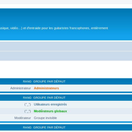
sique, vidéo…) et d'entraide pour les guitaristes francophones, entièrement
RANG
GROUPE PAR DÉFAUT
Administrateur
Administrateurs
RANG
GROUPE PAR DÉFAUT
(°_°)
Utilisateurs enregistrés
(°_°)
Modérateurs globaux
Modérateur
Groupe invisible
RANG
GROUPE PAR DÉFAUT