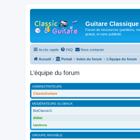
Guitare Classique
Forum de ressources (partitions, mu
gratuit, et sans publicité.
Accès rapide
FAQ
Nous contacter
Accueil
Portail
Index du forum
L’équipe du forum
L’équipe du forum
ADMINISTRATEURS
ClassicGuitare
MODÉRATEURS GLOBAUX
BotClassicG
didier
tambora
GROUPE INVISIBLE