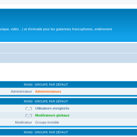
sique, vidéo…) et d'entraide pour les guitaristes francophones, entièrement
RANG
GROUPE PAR DÉFAUT
Administrateur
Administrateurs
RANG
GROUPE PAR DÉFAUT
(°_°)
Utilisateurs enregistrés
(°_°)
Modérateurs globaux
Modérateur
Groupe invisible
RANG
GROUPE PAR DÉFAUT